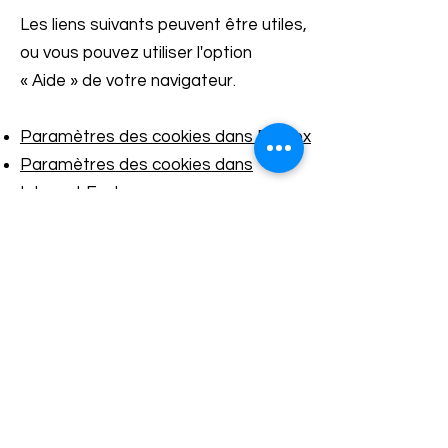
Les liens suivants peuvent être utiles,
ou vous pouvez utiliser l'option
«
Aide
»
de votre navigateur.
Paramètres des cookies dans Firefox
Paramètres des cookies dans
Internet Explorer
Paramètres des cookies dans
Google Chrome
Paramètres des cookies dans Safari
(OS X)
Paramètres des cookies dans Safari
(iOS)
Paramètres des cookies dans
Android