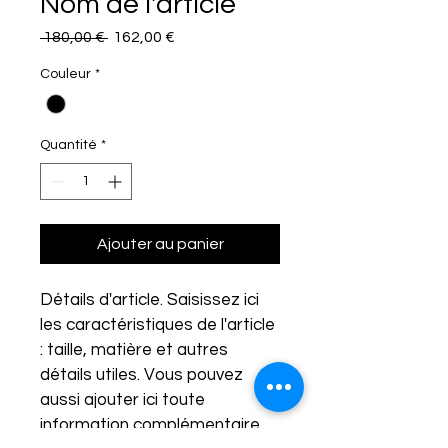
Nom de l'article
Prix
Prix
 180,00 € 
162,00 €
original
promotionnel
Couleur
*
Quantité
*
Ajouter au panier
Détails d'article. Saisissez ici 
les caractéristiques de l'article 
: taille, matière et autres 
détails utiles. Vous pouvez 
aussi ajouter ici toute 
information complémentaire.